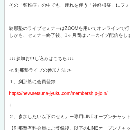
その「頚椎症」の中でも、痺れを伴う「神経根症」にフォ
刹那塾のライブセミナーはZOOMを用いてオンラインで
しかも、セミナー終了後、1ヶ月間はアーカイブ配信をし
↓↓↓参加お申し込みはこちら↓↓↓
≪
刹那塾ライブの参加方法
≫
１、刹那塾に会員登録
https://new.setsuna-jyuku.com/membership-join/
↓
２、参加したい以下のセミナー専用LINEオープンチャッ
【刹那塾有料会員にご登録後、以下のLINEオープンチ