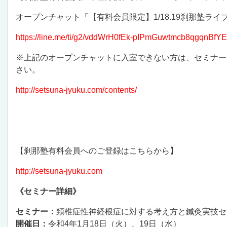
オープンチャット「【有料会員限定】1/18.19刹那塾ラ
https://line.me/ti/g2/vddWrH0fEk-pIPmGuwtmcb8qgqnBfY
※上記のオープンチャットに入室できない方は、セミナー
さい。
http://setsuna-jyuku.com/contents/
【刹那塾有料会員へのご登録はこちらから】
http://setsuna-jyuku.com
《セミナー詳細》
セミナー：
頚椎症性神経根症に対する考え方と鍼灸実技セ
開催日：
令和4年1月18日（火）、19日（水）