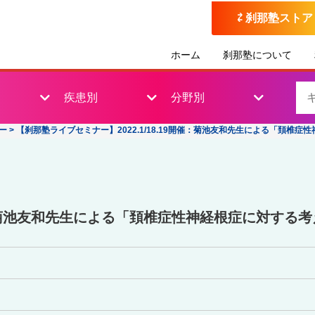
⇄ 刹那塾ストア
ホーム
刹那塾について
疾患別
分野別
ー
>
【刹那塾ライブセミナー】2022.1/18.19開催：菊池友和先生による「頚椎
開催：菊池友和先生による「頚椎症性神経根症に対す