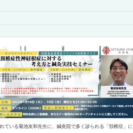
れている菊池友和先生に、鍼灸院で多く診られる「頚椎症」に