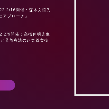
2.2/16開催：森木文悟先
とアプローチ」
2.2/9開催：高橋伸明先生
法と吸角療法の超実践実技