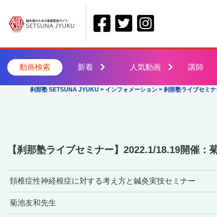
動画検索
新着
人気動画
講師
刹那塾 SETSUNA JYUKU
>
インフォメーション
>
刹那塾ライブセミナ
【刹那塾ライブセミナー】2022.1/18.19
頚椎症性神経根症に対する考え方と鍼灸実技セミナー
菊池友和先生