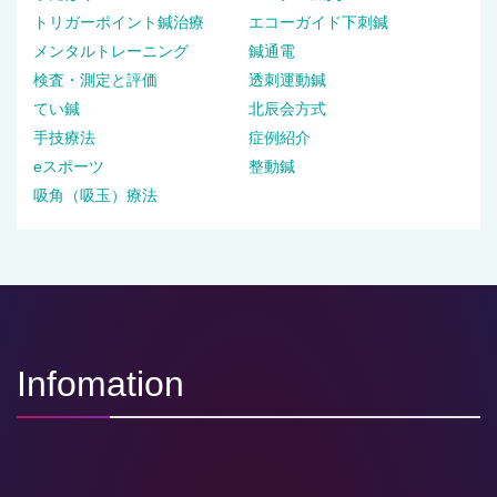
トリガーポイント鍼治療
エコーガイド下刺鍼
メンタルトレーニング
鍼通電
検査・測定と評価
透刺運動鍼
てい鍼
北辰会方式
手技療法
症例紹介
eスポーツ
整動鍼
吸角（吸玉）療法
Infomation