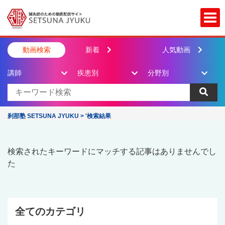
Togg
動画検索
新着
人気動画
講師
疾患別
分野別
刹那塾 SETSUNA JYUKU
>
'検索結果
検索されたキーワードにマッチする記事はありませんでし
た
全てのカテゴリ