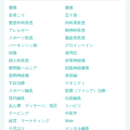
腰痛
膝痛
首肩こり
五十肩
整形外科疾患
内科系疾患
アレルギー
精神科疾患
スポーツ疾患
脳血管疾患
パーキンソン病
グロインペイン
頭痛
側湾症
婦人科疾患
坐骨神経痛
椎間板ヘルニア
顔面神経麻痺
肋間神経痛
美容鍼
不妊治療
マタニティ
スポーツ鍼灸
筋膜（ファシア）治療
現代鍼灸
伝統鍼灸
あん摩、マッサージ、指圧
リハビリ
テーピング
中医学
経営、マーケティング
Web
小児はり
メンタル鍼灸