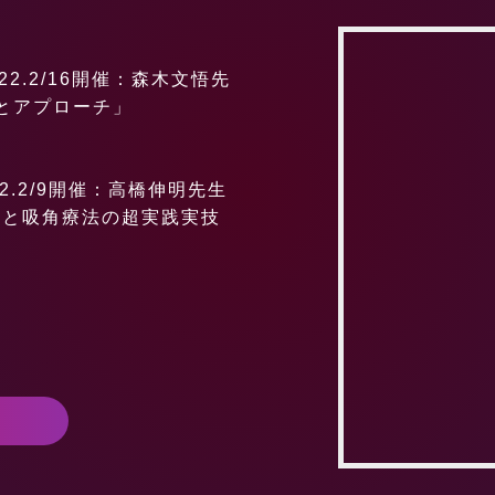
2.2/16開催：森木文悟先
とアプローチ」
2.2/9開催：高橋伸明先生
法と吸角療法の超実践実技