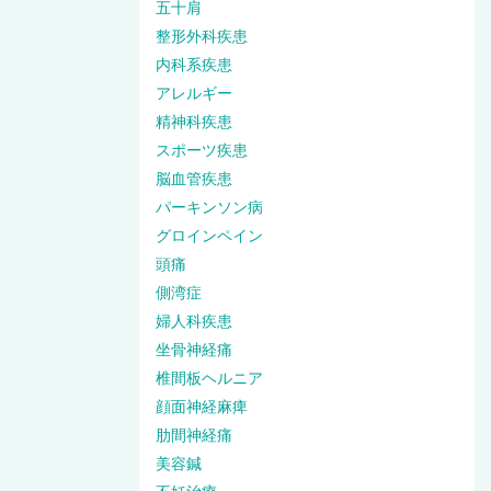
五十肩
整形外科疾患
内科系疾患
アレルギー
精神科疾患
スポーツ疾患
脳血管疾患
パーキンソン病
グロインペイン
頭痛
側湾症
婦人科疾患
坐骨神経痛
椎間板ヘルニア
顔面神経麻痺
肋間神経痛
美容鍼