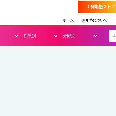
⇄ 刹那塾ストア
ホーム
刹那塾について
疾患別
分野別